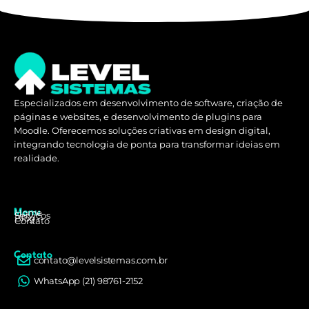
Especializados em desenvolvimento de software, criação de
páginas e websites, e desenvolvimento de plugins para
Moodle. Oferecemos soluções criativas em design digital,
integrando tecnologia de ponta para transformar ideias em
realidade.
Home
Menu
Serviços
Blog
Contato
Contato
contato@levelsistemas.com.br
WhatsApp (21) 98761-2152