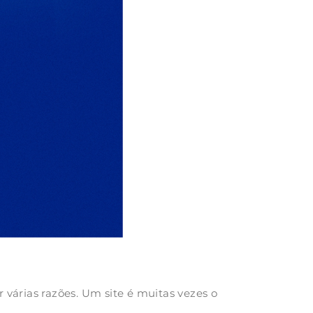
 várias razões. Um site é muitas vezes o