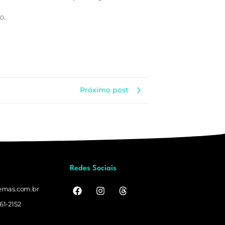
o.
Próximo post
Redes Sociais
temas.com.br
61-2152