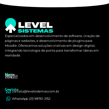
Especializados em desenvolvimento de software, criação de
páginas e websites, e desenvolvimento de plugins para
Moodle. Oferecemos soluções criativas em design digital,
integrando tecnologia de ponta para transformar ideias em
realidade.
Home
Menu
Serviços
Blog
Contato
Contato
contato@levelsistemas.com.br
WhatsApp (21) 98761-2152